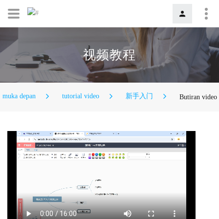
视频教程
muka depan
tutorial video
新手入门
Butiran video