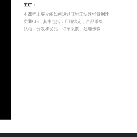
主讲：
本课程主要介绍如何通过旺销王快速铺货到速
卖通CIS，其中包括：店铺绑定，产品采集、
认领、分发和发品，订单采购、处理步骤