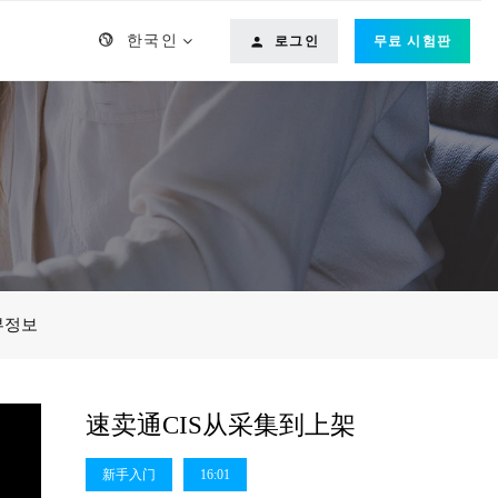
한국인
로그인
무료 시험판
부정보
速卖通CIS从采集到上架
新手入门
16:01