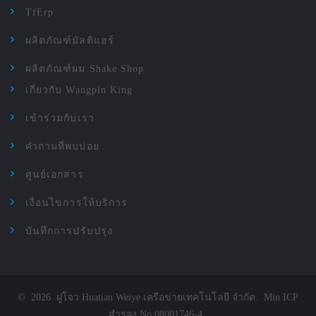
TfErp
ผลิตภัณฑ์มัลติแฮร์
ผลิตภัณฑ์ผม Shake Shop
เกี่ยวกับ Wangpin King
เข้าร่วมกับเรา
คำถามที่พบบ่อย
ศูนย์เอกสาร
เงื่อนไขการให้บริการ
บันทึกการปรับปรุง
©
2026
ฝูโจว Huatian Weiye เครือข่ายเทคโนโลยี จำกัด
.
Min ICP
สำรอง No.08001746-4
.