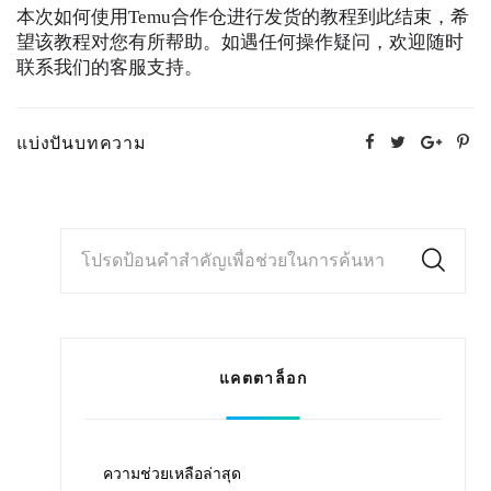
本次如何使用Temu合作仓进行发货的教程到此结束，希
望该教程对您有所帮助。如遇任何操作疑问，欢迎随时
联系我们的客服支持。
แบ่งปันบทความ
โปรดป้อนคำสำคัญเพื่อช่วยในการค้นหา
แคตตาล็อก
ความช่วยเหลือล่าสุด