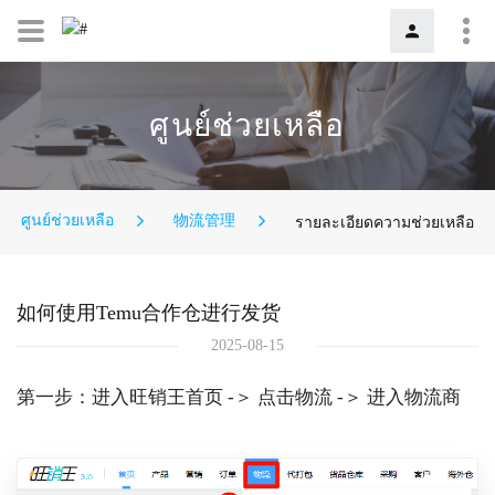
ศูนย์ช่วยเหลือ
ศูนย์ช่วยเหลือ
物流管理
รายละเอียดความช่วยเหลือ
如何使用Temu合作仓进行发货
2025-08-15
第一步：进入旺销王首页 -＞ 点击物流 -＞ 进入物流商