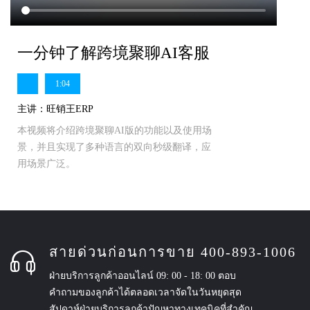
一分钟了解跨境聚聊AI客服
1:04
主讲：旺销王ERP
本视频将介绍跨境聚聊AI版的功能以及使用场
景，并且实现了多种语言的双向秒级翻译，应
用场景广泛。
สายด่วนก่อนการขาย 400-893-1006
ฝ่ายบริการลูกค้าออนไลน์ 09: 00 - 18: 00 ตอบ
คำถามของลูกค้าได้ตลอดเวลาจัดในวันหยุดสุด
สัปดาห์ฝ่ายบริการลูกค้าปัญหาทางเทคนิคที่สำคัญ