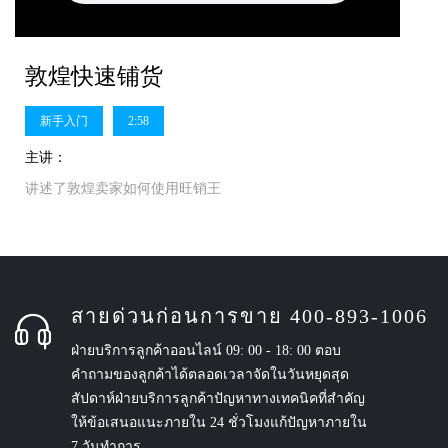
敦煌快速铺货
新手入门
2:58
主讲：
讲述了敦煌卖家如何使用旺销王
สายด่วนก่อนการขาย 400-893-1006
ฝ่ายบริการลูกค้าออนไลน์ 09: 00 - 18: 00 ตอบ
คำถามของลูกค้าได้ตลอดเวลาจัดในวันหยุดสุด
สัปดาห์ฝ่ายบริการลูกค้าปัญหาทางเทคนิคที่สำคัญ
ให้ข้อเสนอแนะภายใน 24 ชั่วโมงแก้ปัญหาภายใน
7 วันทำการ