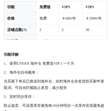
功能
免费版
VIP1
VIP3
价格
免费
￥680/年
￥2980/年
店铺点数(?)
2
2
30
订单量
10/日
100
1000
发品量
10/日
不限
不限
功能详解
1、使用USYAN 海外仓 免费送VIP 1 一个月
全自动推单
不支持
支持
支持
2、海外仓自动截单：
自动海外仓截单
不支持
不支持
支持
当买家下单后已推送到海外仓，此时海外仓未发货前买家申请
物流跟踪
不支持
50单
150单
取消。可自动拦截阻止发货，减少损失
3、实时同步库存：
实时同步库存
不支持
不支持
10产品
防止超卖，可设置库存避免每10分钟同步一次库存实现避免超