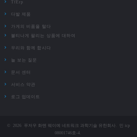
TfErp
다발 제품
가게의 비품을 털다
불티나게 팔리는 상품에 대하여
우리와 함께 합시다
늘 보는 질문
문서 센터
서비스 약관
로그 업데이트
©
2026
푸저우 화톈 웨이예 네트워크 과학기술 유한회사
.
민 icp
08001746호-4
.