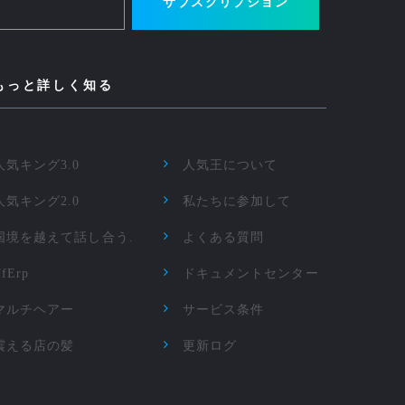
サブスクリプション
もっと詳しく知る
人気キング3.0
人気王について
人気キング2.0
私たちに参加して
国境を越えて話し合う.
よくある質問
TfErp
ドキュメントセンター
マルチヘアー
サービス条件
震える店の髪
更新ログ