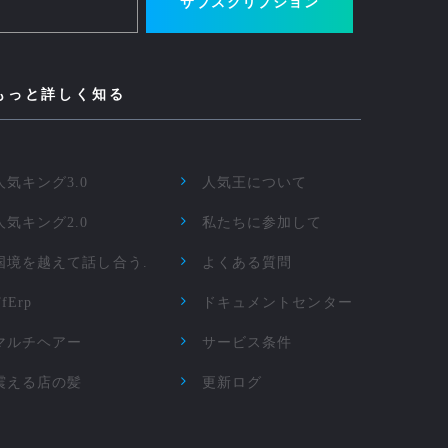
サブスクリプション
もっと詳しく知る
人気キング3.0
人気王について
人気キング2.0
私たちに参加して
国境を越えて話し合う.
よくある質問
TfErp
ドキュメントセンター
マルチヘアー
サービス条件
震える店の髪
更新ログ