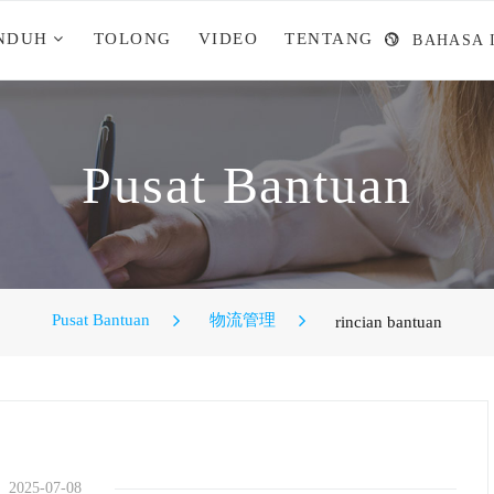
NDUH
TOLONG
VIDEO
TENTANG
BAHASA 
Pusat Bantuan
Pusat Bantuan
物流管理
rincian bantuan
2025-07-08