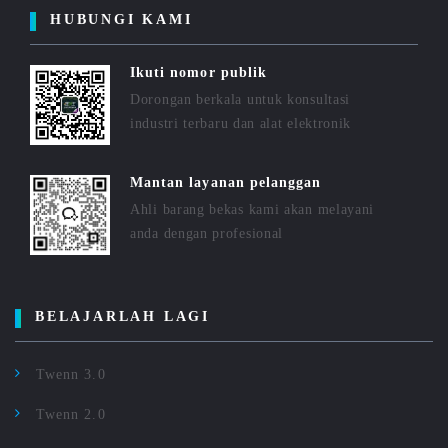
HUBUNGI KAMI
Ikuti nomor publik
Dorongan berkala untuk konsultasi
industri terbaru dan alat elektronik
Mantan layanan pelanggan
Ahli barang bekas kami akan melayani
anda dengan profesional
BELAJARLAH LAGI
Twenn 3.0
Twenn 2.0