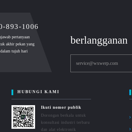
00-893-1006
berlangganan
njawab pertanyaan
tuk akhir pekan yang
dalam tujuh hari
service@wxwerp.com
HUBUNGI KAMI
Ikuti nomor publik
Dorongan berkala untuk
konsultasi industri terbaru
dan alat elektronik