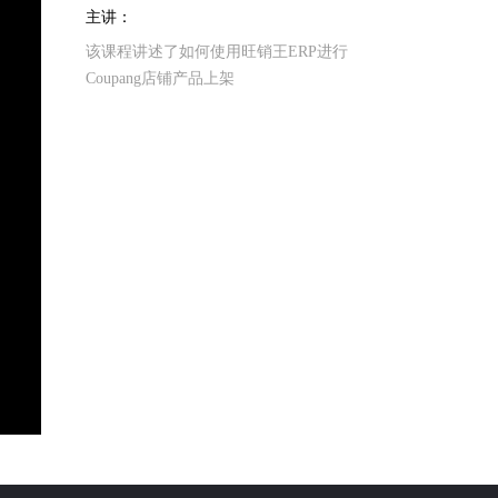
主讲：
该课程讲述了如何使用旺销王ERP进行
Coupang店铺产品上架