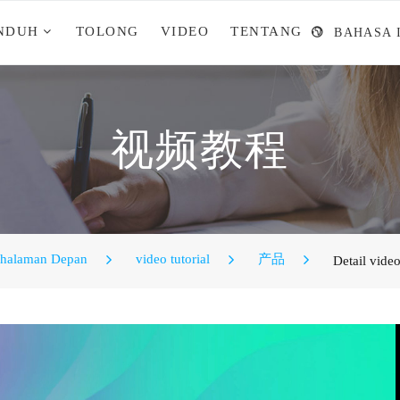
NDUH
TOLONG
VIDEO
TENTANG
BAHASA 
视频教程
halaman Depan
video tutorial
产品
Detail vide