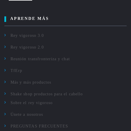
APRENDE MÁS
Rey vigoroso 3.0
Rey vigoroso 2.0
Reunión transfronteriza y chat
TfErp
Más y más productos
Shake shop productos para el cabello
Sobre el rey vigoroso
Únete a nosotros
PREGUNTAS FRECUENTES