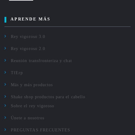
APRENDE MÁS
Rey vigoroso 3.0
Rey vigoroso 2.0
Reunión transfronteriza y chat
TfErp
Más y más productos
Shake shop productos para el cabello
Sobre el rey vigoroso
Únete a nosotros
PREGUNTAS FRECUENTES