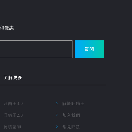
和優惠
訂閱
了解更多
旺銷王3.0
關於旺銷王
旺銷王2.0
加入我們
跨境聚聊
常見問題