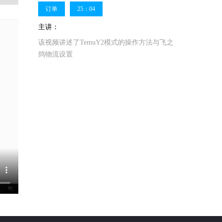
订单
25：04
主讲：
该视频讲述了TemuY2模式的操作方法与飞之
鸽物流设置