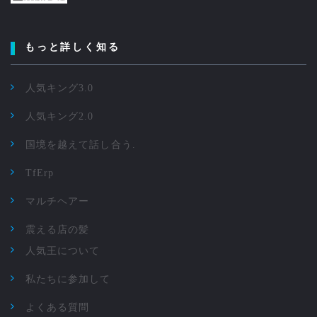
もっと詳しく知る
人気キング3.0
人気キング2.0
国境を越えて話し合う.
TfErp
マルチヘアー
震える店の髪
人気王について
私たちに参加して
よくある質問