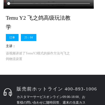
Temu Y2 飞之鸽高级玩法教
学
订单
25：04
主讲：
该视频讲述了TemuY2模式的操作方法与飞之
鸽物流设置
販売前ホットライン 400-893-1006
カスタマーサービスオンライン09:00-18:00、お
客様の問い合わせに随時回答、週末の当直カス