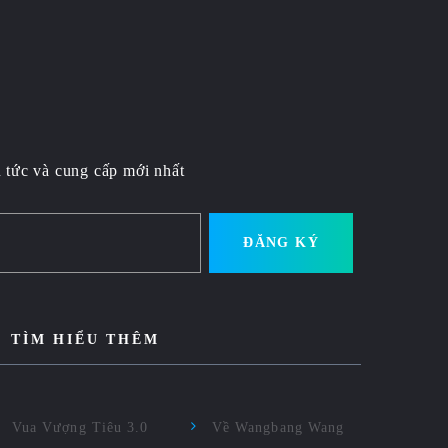
 tức và cung cấp mới nhất
ĐĂNG KÝ
TÌM HIỂU THÊM
Vua Vượng Tiêu 3.0
Về Wangbang Wang