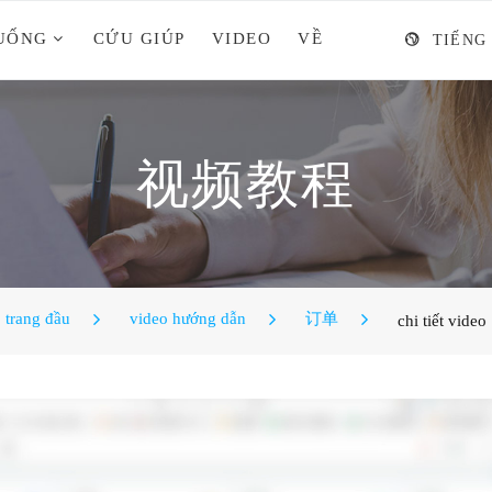
XUỐNG
CỨU GIÚP
VIDEO
VỀ
TIẾNG
视频教程
trang đầu
video hướng dẫn
订单
chi tiết video