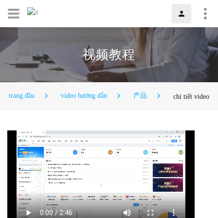
视频教程
trang đầu
video hướng dẫn
产品
chi tiết video