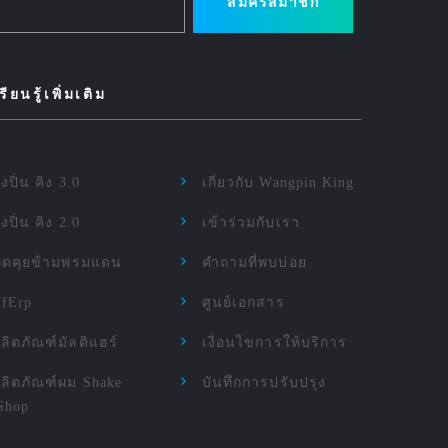
สมัครสมาชิก
รียนรู้เพิ่มเติม
ังปิ่น คิง 3.0
เกี่ยวกับ Wangpin King
ังปิ่น คิง 2.0
เข้าร่วมกับเรา
พูดคุยข้ามพรมแดน
คำถามที่พบบ่อย
TfErp
ศูนย์เอกสาร
ลิตภัณฑ์มัลติแฮร์
เงื่อนไขการให้บริการ
ลิตภัณฑ์ผม Shake
บันทึกการปรับปรุง
Shop