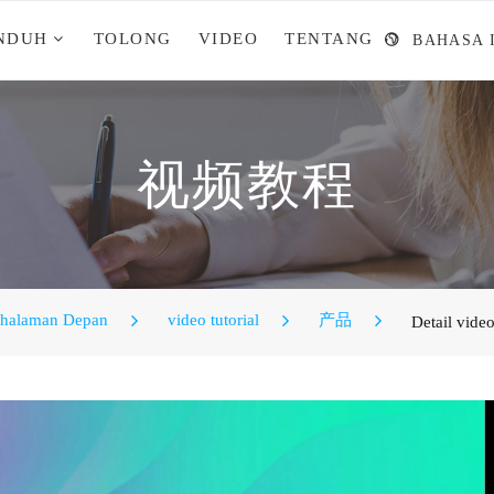
NDUH
TOLONG
VIDEO
TENTANG
BAHASA 
视频教程
halaman Depan
video tutorial
产品
Detail vide