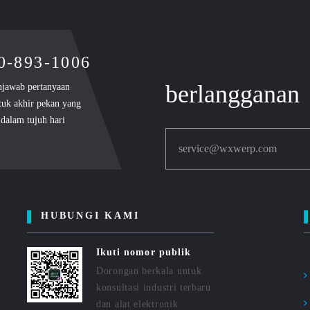
00-893-1006
berlangganan
njawab pertanyaan
tuk akhir pekan yang
dalam tujuh hari
service@wxwerp.com
HUBUNGI KAMI
Ikuti nomor publik
Dorongan berkala untuk
konsultasi industri terbaru
dan alat elektronik