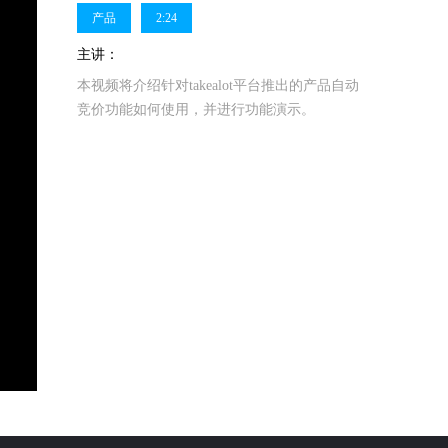
产品
2:24
主讲：
本视频将介绍针对takealot平台推出的产品自动
竞价功能如何使用，并进行功能演示。