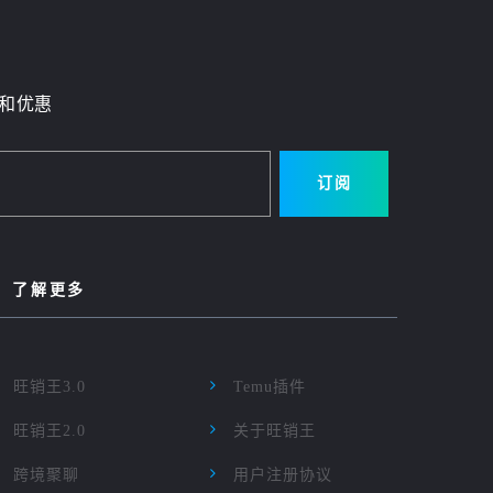
和优惠
订阅
了解更多
旺销王3.0
Temu插件
旺销王2.0
关于旺销王
跨境聚聊
用户注册协议