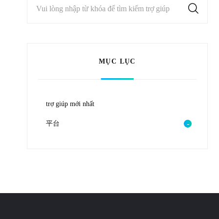
Vui lòng nhập từ khóa để tìm kiếm trợ giúp
MỤC LỤC
trợ giúp mới nhất
平台