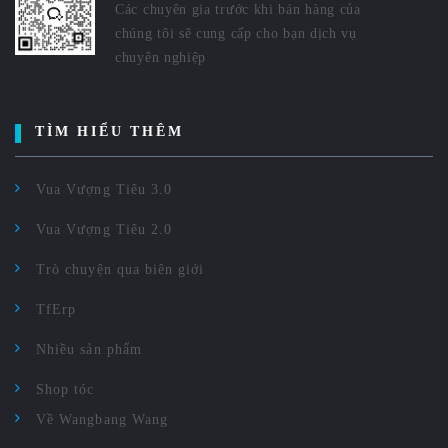
Các chuyên gia trước khi bán hàng của
chúng tôi sẽ cung cấp cho bạn dịch vụ
chuyên nghiệp
TÌM HIỂU THÊM
Vua Vượng Tiêu 3.0
Vua Vượng Tiêu 2.0
Trò chuyện qua biên giới
TfErp
Nhiều sản phẩm
Shop tóc
Về Wangbang Wang