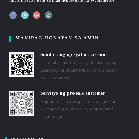
impormasyon para sa mga negosyante ng e-commerce.
MAKIPAG-UGNAYAN SA AMIN
Sundin ang opisyal na account
Lumalakas na itulak ang pinakabagong
gameplay sa industriya at konsultasyon
sa e-commerce
Servisyo ng pre-sale customer
Ang aming mga eksperto sa pagbebenta
ay magbibigay sa iyo ng propesyonal
na serbisyo