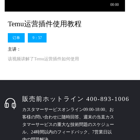
Temu运营插件使用教程
订单
9：57
主讲：
该视频讲解了Temu运营插件如何使用
販売前ホットライン 400-893-1006
カスタマーサービスオンライン09:00-18:00、お
客様の問い合わせに随時回答、週末の当直カス
タマーサービスの重大な技術問題のスケジュー
ル、24時間以内のフィードバック、7営業日以
内の問題解決