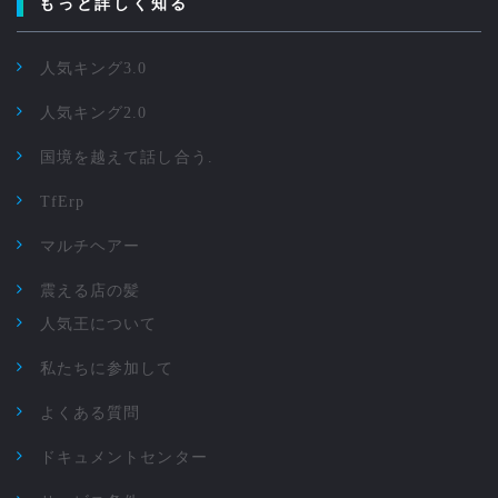
もっと詳しく知る
人気キング3.0
人気キング2.0
国境を越えて話し合う.
TfErp
マルチヘアー
震える店の髪
人気王について
私たちに参加して
よくある質問
ドキュメントセンター