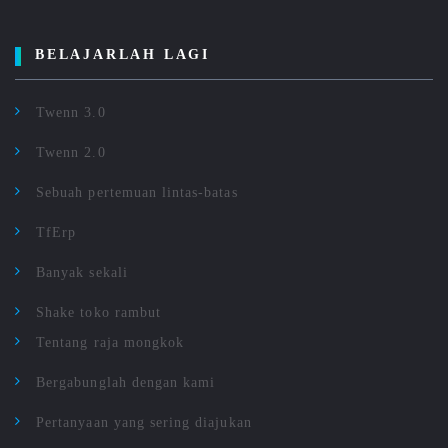
BELAJARLAH LAGI
Twenn 3.0
Twenn 2.0
Sebuah pertemuan lintas-batas
TfErp
Banyak sekali
Shake toko rambut
Tentang raja mongkok
Bergabunglah dengan kami
Pertanyaan yang sering diajukan