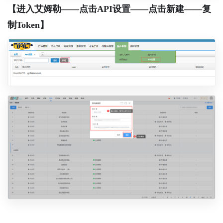
【进入艾姆勒——点击API设置——点击新建——复
制Token】