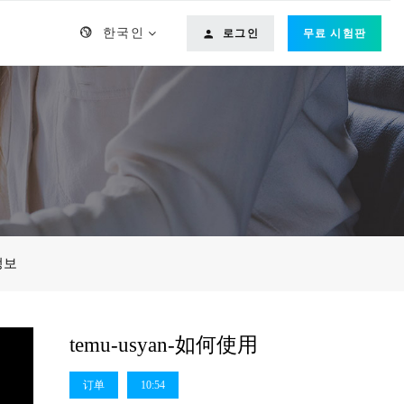
한국인
로그인
무료 시험판
정보
temu-usyan-如何使用
订单
10:54