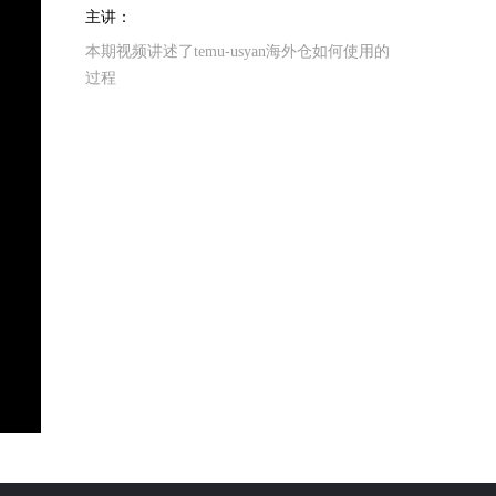
主讲：
本期视频讲述了temu-usyan海外仓如何使用的
过程