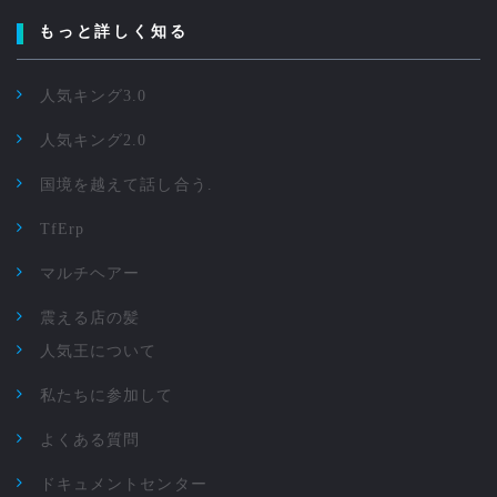
もっと詳しく知る
人気キング3.0
人気キング2.0
国境を越えて話し合う.
TfErp
マルチヘアー
震える店の髪
人気王について
私たちに参加して
よくある質問
ドキュメントセンター