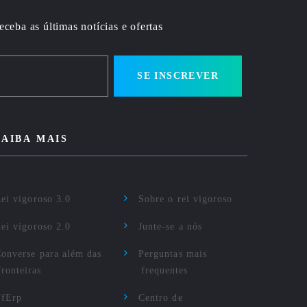
eceba as últimas notícias e ofertas
SE INSCREVER
SAIBA MAIS
ei vigoroso 3.0
Sobre o rei vigoroso
ei vigoroso 2.0
Junte-se a nós
onverse para além das
Perguntas mais
fronteiras
frequentes
TfErp
Centro de