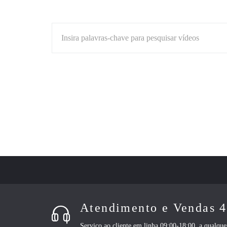
Insira palavras-chave para pesquisar vídeos
Atendimento e Vendas 
Serviço ao cliente em linha 09:00-18:00, a qualq