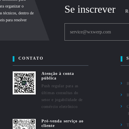
Se inscrever
ara organizar o
R
s técnicos, dentro de
eis para resolver
service@wxwerp.com
CONTATO
Atenção à conta
pública
R
Push regular para as
últimas consultas do
R
setor e jogabilidade de
comércio eletrônico
C
Pré-venda serviço ao
cliente