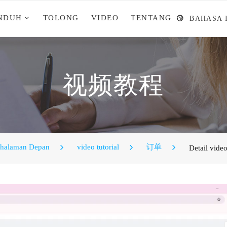
NDUH
TOLONG
VIDEO
TENTANG
BAHASA 
视频教程
halaman Depan
video tutorial
订单
Detail vide