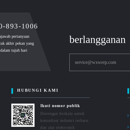
00-893-1006
berlangganan
njawab pertanyaan
tuk akhir pekan yang
dalam tujuh hari
service@wxwerp.com
HUBUNGI KAMI
Ikuti nomor publik
Dorongan berkala untuk
konsultasi industri terbaru
dan alat elektronik