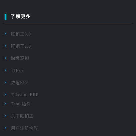
了解更多
旺销王3.0
旺销王2.0
跨境聚聊
TfErp
敦煌ERP
Takealot ERP
Temu插件
关于旺销王
用户注册协议