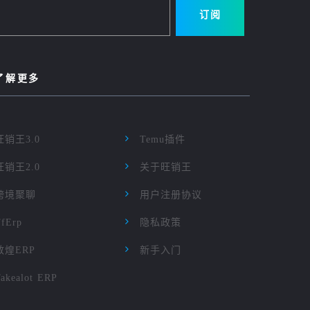
订阅
了解更多
旺销王3.0
Temu插件
旺销王2.0
关于旺销王
跨境聚聊
用户注册协议
TfErp
隐私政策
敦煌ERP
新手入门
akealot ERP