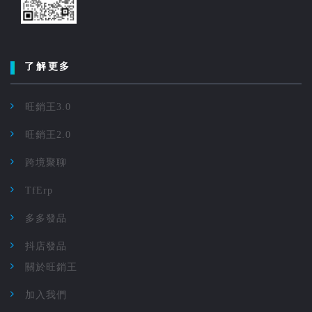
了解更多
旺銷王3.0
旺銷王2.0
跨境聚聊
TfErp
多多發品
抖店發品
關於旺銷王
加入我們