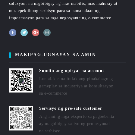
solusyon, na nagbibigay ng mas mabilis, mas mahusay at
mas epektibong serbisyo para sa pamahalaan ng
impormasyon para sa mga negosyante ng e-commerce.
MAKIPAG-UGNAYAN SA AMIN
Sundin ang opisyal na account
Lumalakas na itulak ang pinakabagong
gameplay sa industriya at konsultasyon
sa e-commerce
Servisyo ng pre-sale customer
Ang aming mga eksperto sa pagbebenta
ay magbibigay sa iyo ng propesyonal
na serbisyo