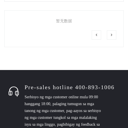
暂无数据
Pre-sales hotline 400-893-1006
Serbisyo ng mga customer online mula 09:00
hanggang 18:00, palaging tumugon sa mga
tanong ng mga customer, pag-aayos sa serbisyo
ng mga customer tungkol sa mga malalaking
isyu sa mga linggo, pagbibigay ng feedback sa