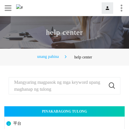
help center
unang pahina
help center
Mangyaring magpasok ng mga keyword upang
maghanap ng tulong
PINAKABAGONG TULONG
平台