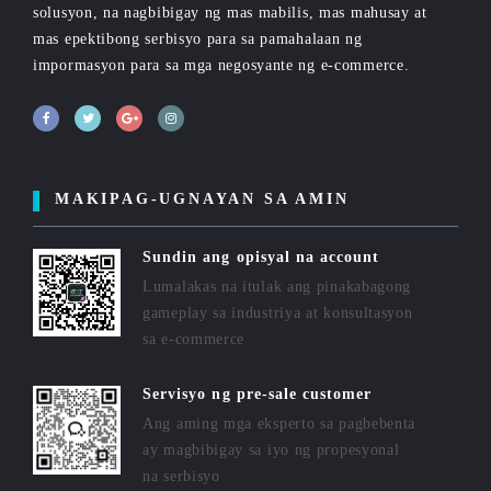
solusyon, na nagbibigay ng mas mabilis, mas mahusay at
mas epektibong serbisyo para sa pamahalaan ng
impormasyon para sa mga negosyante ng e-commerce.
MAKIPAG-UGNAYAN SA AMIN
Sundin ang opisyal na account
Lumalakas na itulak ang pinakabagong
gameplay sa industriya at konsultasyon
sa e-commerce
Servisyo ng pre-sale customer
Ang aming mga eksperto sa pagbebenta
ay magbibigay sa iyo ng propesyonal
na serbisyo