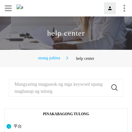
help center
unang pahina
help center
Mangyaring magpasok ng mga keyword upang
maghanap ng tulong
PINAKABAGONG TULONG
平台