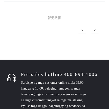
暂无数据
Pre-sales hotline 400-893-1006
Serbisyo ng mga customer online mula 09:00
hanggang 18:00, palaging tumugon sa mga
tanong ng mga customer, pag-aayos sa serbisyo
ng mga customer tungkol sa mga malalaking
isyu sa mga linggo, pagbibigay ng feedback sa