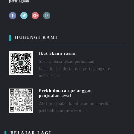
perniagaan.
HUBUNGI KAMI
Ikut akaun rasmi
Secara biasa tekan permainan
konsultasi industri dan perdagangan e-
mel terbaru
Perkhidmatan pelanggan
penjualan awal
Ahli pre-jualan kami akan memberikan
perkhidmatan profesional
BELAJAR LAGI