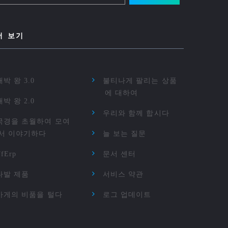
더 보기
대박 왕 3.0
불티나게 팔리는 상품
에 대하여
대박 왕 2.0
우리와 함께 합시다
국경을 초월하여 모여
서 이야기하다
늘 보는 질문
TfErp
문서 센터
다발 제품
서비스 약관
가게의 비품을 털다
로그 업데이트