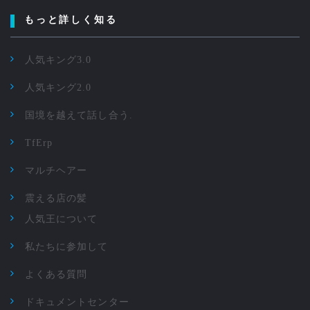
もっと詳しく知る
人気キング3.0
人気キング2.0
国境を越えて話し合う.
TfErp
マルチヘアー
震える店の髪
人気王について
私たちに参加して
よくある質問
ドキュメントセンター