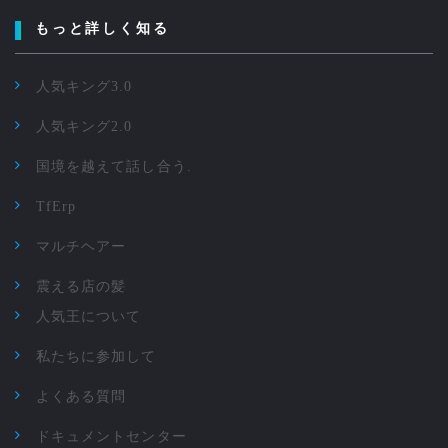
もっと詳しく知る
人気キング3.0
人気キング2.0
国境を越えて話し合う.
TfErp
マルチヘアー
震える店の髪
人気王について
私たちに参加して
よくある質問
ドキュメントセンター