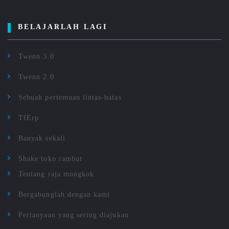
BELAJARLAH LAGI
Twenn 3.0
Twenn 2.0
Sebuah pertemuan lintas-batas
TfErp
Banyak sekali
Shake toko rambut
Tentang raja mongkok
Bergabunglah dengan kami
Pertanyaan yang sering diajukan