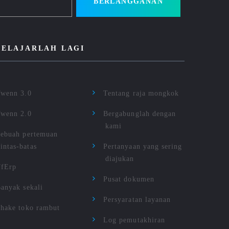
BERLANGGANAN
BELAJARLAH LAGI
wenn 3.0
Tentang raja mongkok
wenn 2.0
Bergabunglah dengan
kami
ebuah pertemuan
lintas-batas
Pertanyaan yang sering
diajukan
TfErp
Pusat dokumen
anyak sekali
Persyaratan layanan
hake toko rambut
Log pemutakhiran