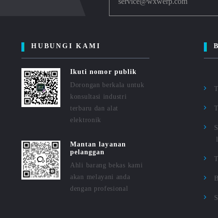
service@wxwerp.com
HUBUNGI KAMI
Ikuti nomor publik
Dorongan berkala untuk
T
konsultasi industri
terbaru dan alat
T
elektronik
S
Mantan layanan
pelanggan
Ahli barang bekas kami
akan melayani anda
B
dengan profesional
S