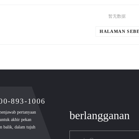
暂无数据
HALAMAN SEB
400-893-1006
berlangganan
 menjawab pertanyaan
 untuk akhir pekan
 balik, dalam tujuh