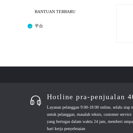
BANTUAN TERBARU
平台
Hotline pra-penjualan 
Layanan pelanggan 9:00-18:00 online, selalu siap
untuk pelanggan, masalah teknis, customer service
yang bertugas dalam waktu 24 jam, memberi umpan
hari kerja penyelesaian