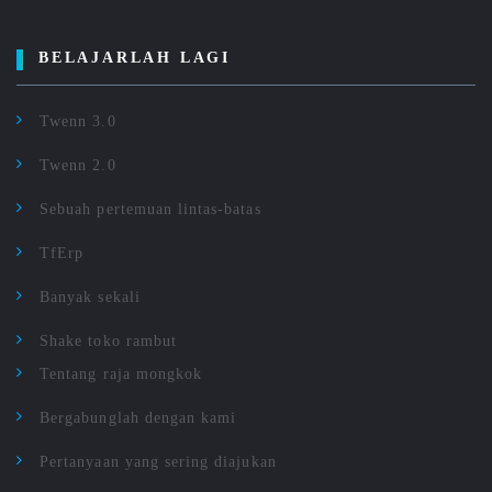
BELAJARLAH LAGI
Twenn 3.0
Twenn 2.0
Sebuah pertemuan lintas-batas
TfErp
Banyak sekali
Shake toko rambut
Tentang raja mongkok
Bergabunglah dengan kami
Pertanyaan yang sering diajukan