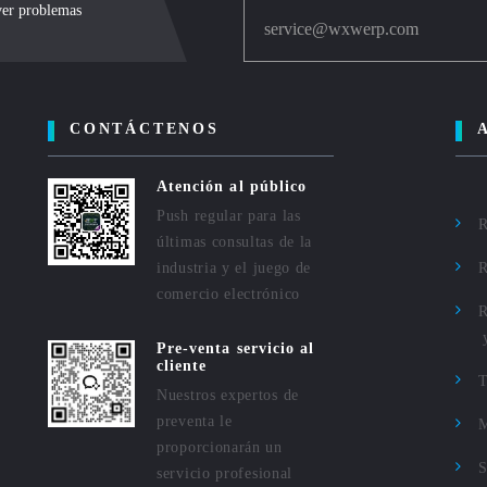
lver problemas
service@wxwerp.com
CONTÁCTENOS
Atención al público
Push regular para las
R
últimas consultas de la
industria y el juego de
R
comercio electrónico
R
Pre-venta servicio al
cliente
Nuestros expertos de
preventa le
M
proporcionarán un
S
servicio profesional