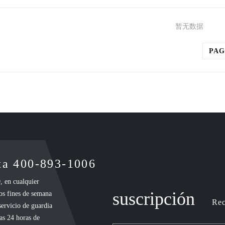
暂无数据
PAG
nta 400-893-1006
, en cualquier
suscripción
los fines de semana
Rec
 servicio de guardia
las 24 horas de