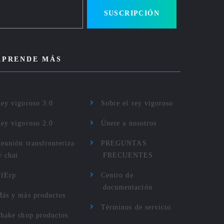
SUSCRIPCIÓN
APRENDE MÁS
ey vigoroso 3.0
Sobre el rey vigoroso
ey vigoroso 2.0
Únete a nosotros
eunión transfronteriza
PREGUNTAS
y chat
FRECUENTES
TfErp
Centro de
documentación
ás y más productos
Términos de servicio
hake shop productos