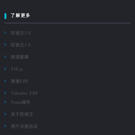
了解更多
旺销王3.0
旺销王2.0
跨境聚聊
TfErp
敦煌ERP
Takealot ERP
Temu插件
关于旺销王
用户注册协议