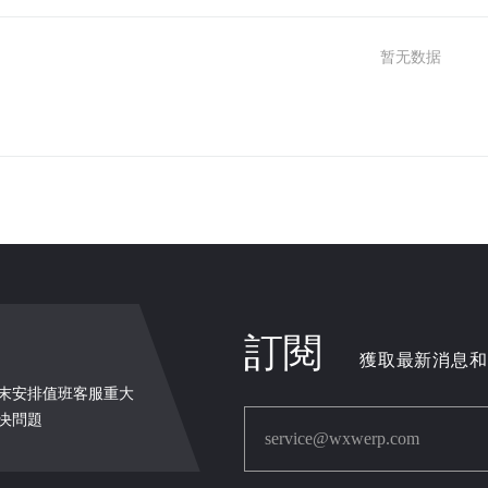
暂无数据
訂閱
獲取最新消息和
詢，週末安排值班客服重大
决問題
service@wxwerp.com