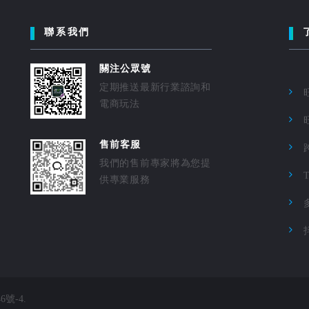
聯系我們
關注公眾號
定期推送最新行業諮詢和
電商玩法
售前客服
我們的售前專家將為您提
供專業服務
46號-4
.