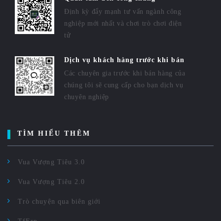
Định kỳ đẩy mạnh tư vấn ngành công
nghiệp mới nhất và chơi trò chơi điện
tử
Dịch vụ khách hàng trước khi bán
Các chuyên gia trước khi bán hàng của
chúng tôi sẽ cung cấp cho bạn dịch vụ
chuyên nghiệp
TÌM HIỂU THÊM
Vua Vượng Tiêu 3.0
Vua Vượng Tiêu 2.0
Trò chuyện qua biên giới