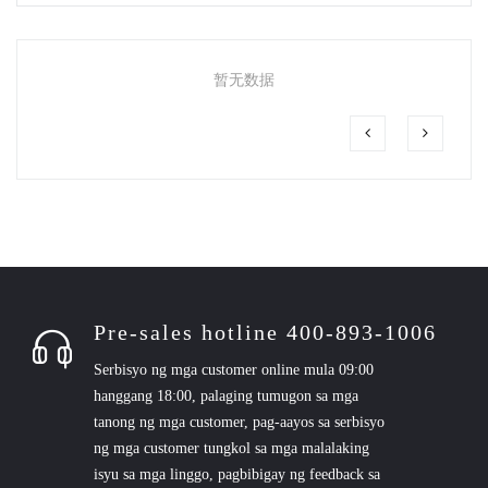
暂无数据
Pre-sales hotline 400-893-1006
Serbisyo ng mga customer online mula 09:00
hanggang 18:00, palaging tumugon sa mga
tanong ng mga customer, pag-aayos sa serbisyo
ng mga customer tungkol sa mga malalaking
isyu sa mga linggo, pagbibigay ng feedback sa