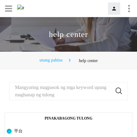
help center
unang pahina
help center
Mangyaring magpasok ng mga keyword upang
maghanap ng tulong
PINAKABAGONG TULONG
平台