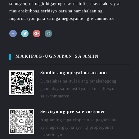
solusyon, na nagbibigay ng mas mabilis, mas mahusay at
mas epektibong serbisyo para sa pamahalaan ng
impormasyon para sa mga negosyante ng e-commerce.
MAKIPAG-UGNAYAN SA AMIN
Sundin ang opisyal na account
Lumalakas na itulak ang pinakabagong
gameplay sa industriya at konsultasyon
sa e-commerce
Servisyo ng pre-sale customer
Ang aming mga eksperto sa pagbebenta
ay magbibigay sa iyo ng propesyonal
na serbisyo