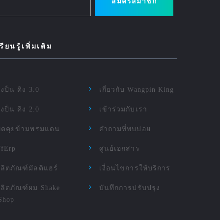
สมัครสมาชิก
รียนรู้เพิ่มเติม
ังปิ่น คิง 3.0
เกี่ยวกับ Wangpin King
ังปิ่น คิง 2.0
เข้าร่วมกับเรา
พูดคุยข้ามพรมแดน
คำถามที่พบบ่อย
TfErp
ศูนย์เอกสาร
ลิตภัณฑ์มัลติแฮร์
เงื่อนไขการให้บริการ
ลิตภัณฑ์ผม Shake
บันทึกการปรับปรุง
Shop