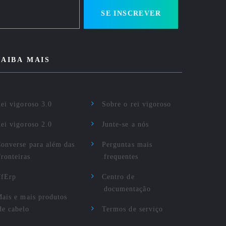
SE INSCREVER
SAIBA MAIS
ei vigoroso 3.0
Sobre o rei vigoroso
ei vigoroso 2.0
Junte-se a nós
onverse para além das
Perguntas mais
fronteiras
frequentes
TfErp
Centro de
documentação
ais e mais produtos
de cabelo
Termos de serviço