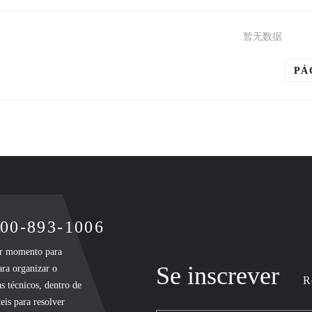
暂无数据
PÁ
400-893-1006
uer momento para
Se inscrever
ara organizar o
R
s técnicos, dentro de
eis para resolver