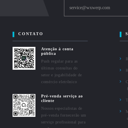
service@wxwerp.com
CONTATO
Atenção à conta
pública
R
Push regular para as
últimas consultas do
R
setor e jogabilidade de
comércio eletrônico
C
Pré-venda serviço ao
cliente
Nossos especialistas de
M
pré-venda fornecerão um
serviço profissional para