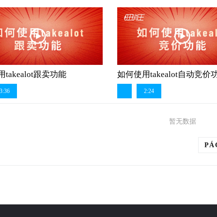
takealot跟卖功能
如何使用takealot自动竞价
3:36
2:24
暂无数据
PÁ