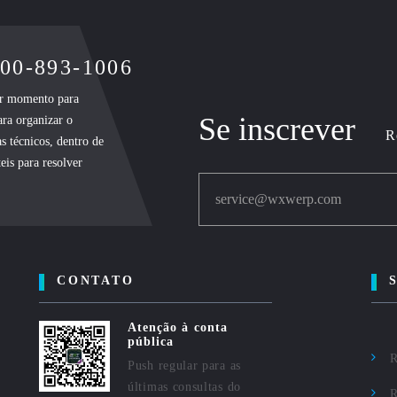
400-893-1006
uer momento para
Se inscrever
ara organizar o
R
s técnicos, dentro de
eis para resolver
service@wxwerp.com
CONTATO
Atenção à conta
pública
R
Push regular para as
últimas consultas do
R