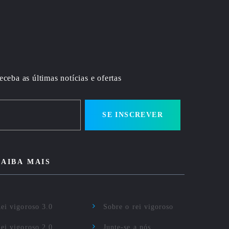
eceba as últimas notícias e ofertas
SE INSCREVER
SAIBA MAIS
ei vigoroso 3.0
Sobre o rei vigoroso
ei vigoroso 2.0
Junte-se a nós