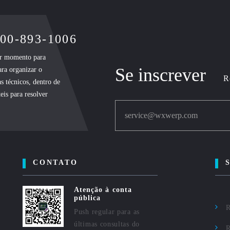
400-893-1006
uer momento para
Se inscrever
ara organizar o
R
s técnicos, dentro de
eis para resolver
service@wxwerp.com
CONTATO
Atenção à conta
pública
R
Push regular para as
últimas consultas do
R