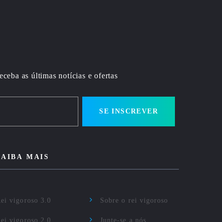
eceba as últimas notícias e ofertas
SE INSCREVER
SAIBA MAIS
ei vigoroso 3.0
Sobre o rei vigoroso
ei vigoroso 2.0
Junte-se a nós