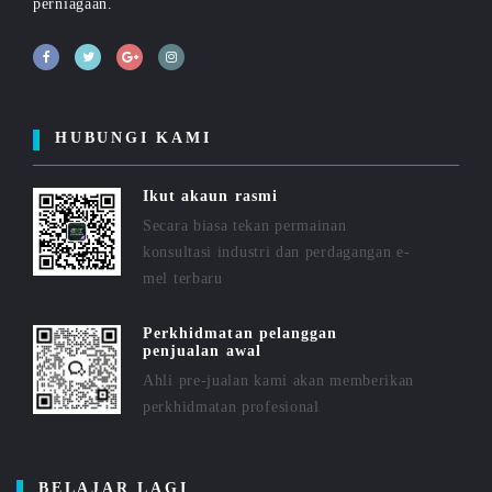
perniagaan.
HUBUNGI KAMI
Ikut akaun rasmi
Secara biasa tekan permainan
konsultasi industri dan perdagangan e-
mel terbaru
Perkhidmatan pelanggan
penjualan awal
Ahli pre-jualan kami akan memberikan
perkhidmatan profesional
BELAJAR LAGI